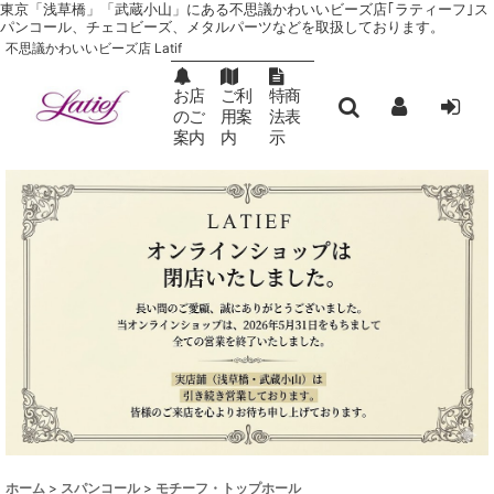
東京「浅草橋」「武蔵小山」にある不思議かわいいビーズ店｢ラティーフ｣ ス
パンコール、チェコビーズ、メタルパーツなどを取扱しております。
不思議かわいいビーズ店 Latif
お店
ご利
特商
のご
用案
法表
案内
内
示
ホーム
>
スパンコール
>
モチーフ・トップホール