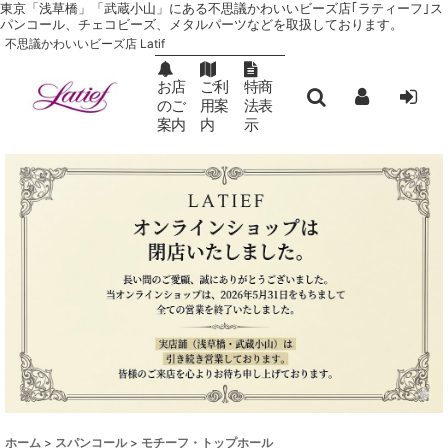
東京「浅草橋」「武蔵小山」にある不思議かわいいビーズ店｢ラティーフ｣ ス
パンコール、チェコビーズ、メタルパーツなどを取扱しております。
不思議かわいいビーズ店 Latif
お店
ご利
特商
のご
用案
法表
案内
内
示
ホーム
>
スパンコール
>
モチーフ・トップホール