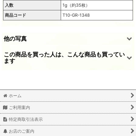
入数
1g（約35枚）
商品コード
T10-GR-1348
他の写真
この商品を買った人は、こんな商品も買ってい
..
ます
ホーム
ご利用案内
スパンコール1346 ブラウン トップホール 10ミリ 1g
スパンコール1289 トップホール18ミリ ゴールド 1g
スパンコール1306 トップホール グリーン 1g
特定商取引法表示
220
220
220
(税込)
(税込)
(税込)
円
円
円
お店のご案内