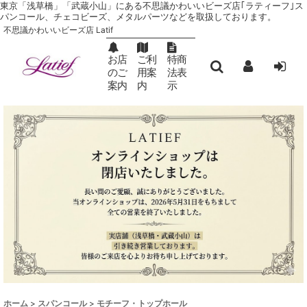
東京「浅草橋」「武蔵小山」にある不思議かわいいビーズ店｢ラティーフ｣ ス
パンコール、チェコビーズ、メタルパーツなどを取扱しております。
不思議かわいいビーズ店 Latif
お店
ご利
特商
のご
用案
法表
案内
内
示
ホーム
>
スパンコール
>
モチーフ・トップホール