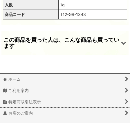
入数
1g
商品コード
T12-GR-1343
この商品を買った人は、こんな商品も買ってい
ます
ホーム
ご利用案内
スパンコール1162 シルバー トップホール オーバル １g
スパンコール1342 グリーン トップホール オーバル１g【在庫限り】
スパンコール1305 トップホール8mm ブラウン オーバル 1g
特定商取引法表示
220
220
220
(税込)
(税込)
(税込)
円
円
円
お店のご案内
© 2020 latief All Rights Reserved.