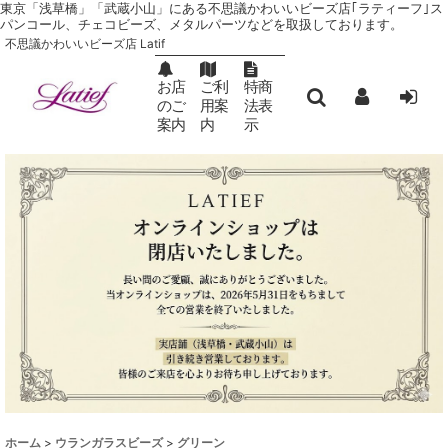
東京「浅草橋」「武蔵小山」にある不思議かわいいビーズ店｢ラティーフ｣ ス
パンコール、チェコビーズ、メタルパーツなどを取扱しております。
不思議かわいいビーズ店 Latif
お店
ご利
特商
のご
用案
法表
案内
内
示
ホーム
>
ウランガラスビーズ
>
グリーン