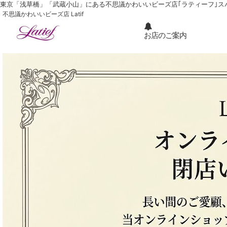
東京「浅草橋」「武蔵小山」にある不思議かわいいビーズ店｢ラティーフ｣ ス
不思議かわいいビーズ店 Latif
お店のご案内