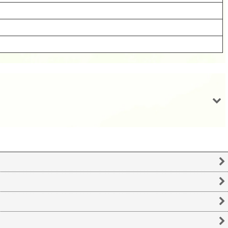
ウランビーズ340 グリーン ローズバッド 8ミリ （6個入り）
ウランビーズ312 グリーン ドロップ（7個入り）
550
550
(税込)
(税込)
円
円