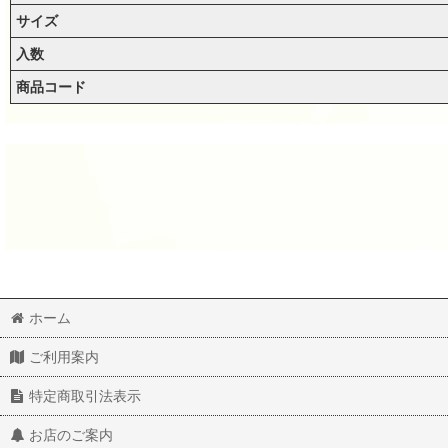
サイズ
入数
商品コード
ホーム
ご利用案内
特定商取引法表示
ウランビーズ314 グリーン ラウンド（5個入り）
ウランビーズ338 グリーン オーバル （3個入り）
550
550
(税込)
(税込)
円
円
お店のご案内