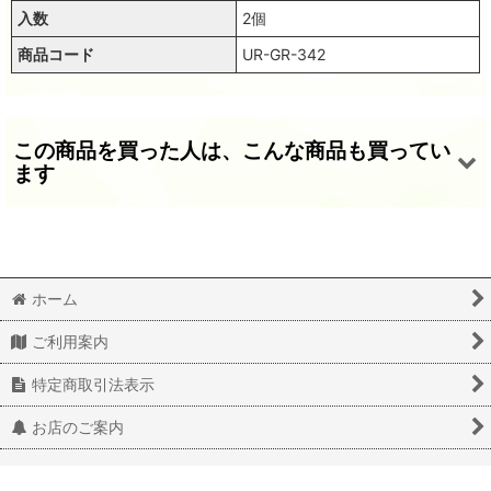
入数
2個
商品コード
UR-GR-342
この商品を買った人は、こんな商品も買ってい
ます
ホーム
ご利用案内
ウランビーズ322 グリーン スクエア（２個入り）
ウランビーズ336 グリーン 6×8ミリ（12個入り）
ウランビーズ356 グリーン オーバル（2個入り）
特定商取引法表示
550
550
550
(税込)
(税込)
(税込)
円
円
円
お店のご案内
© 2020 latief All Rights Reserved.