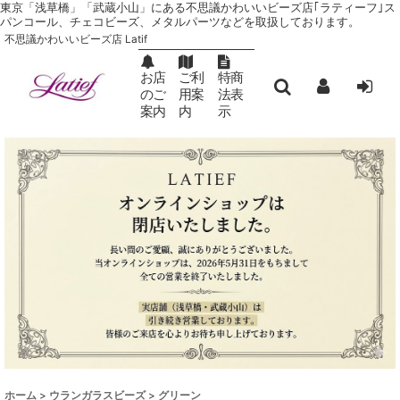
東京「浅草橋」「武蔵小山」にある不思議かわいいビーズ店｢ラティーフ｣ ス
パンコール、チェコビーズ、メタルパーツなどを取扱しております。
不思議かわいいビーズ店 Latif
お店
ご利
特商
のご
用案
法表
案内
内
示
ホーム
>
ウランガラスビーズ
>
グリーン