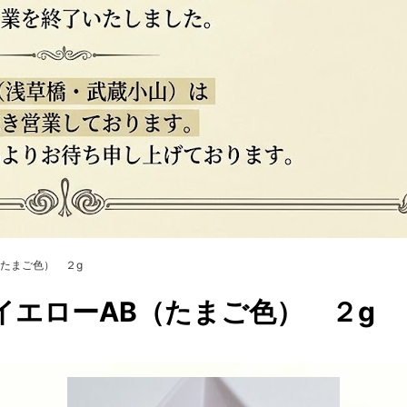
（たまご色） ２g
 イエローAB（たまご色） ２g