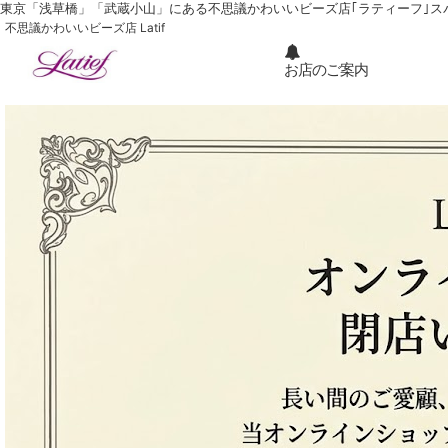
東京「浅草橋」「武蔵小山」にある不思議かわいいビーズ店｢ラティーフ｣ ス
不思議かわいいビーズ店 Latif
お店のご案内