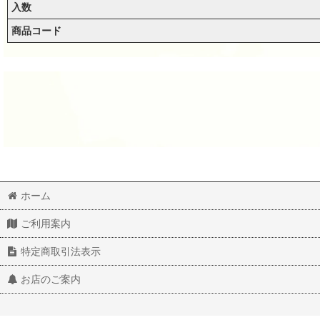
入数
商品コード
ホーム
ご利用案内
特定商取引法表示
スパンコール1155 平3ｍ メタリックパープルＡＢ 2ｇ
スパンコール1152 平４mm メタリックピンクAB ２g
220
220
(税込)
(税込)
円
円
お店のご案内