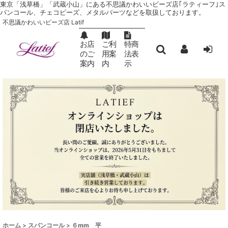
東京「浅草橋」「武蔵小山」にある不思議かわいいビーズ店｢ラティーフ｣ ス
パンコール、チェコビーズ、メタルパーツなどを取扱しております。
不思議かわいいビーズ店 Latif
お店
ご利
特商
のご
用案
法表
案内
内
示
ホーム
>
スパンコール
>
６mm 平