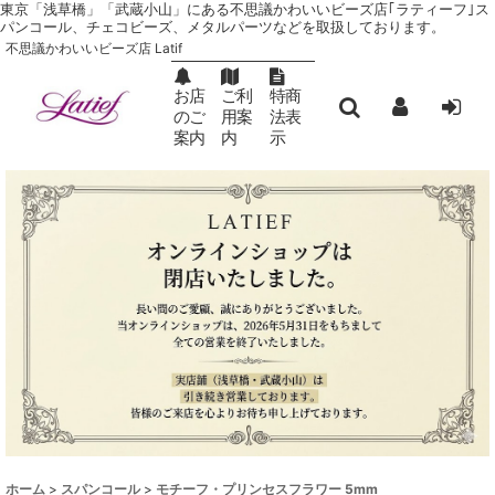
東京「浅草橋」「武蔵小山」にある不思議かわいいビーズ店｢ラティーフ｣ ス
パンコール、チェコビーズ、メタルパーツなどを取扱しております。
不思議かわいいビーズ店 Latif
お店
ご利
特商
のご
用案
法表
案内
内
示
ホーム
>
スパンコール
>
モチーフ・プリンセスフラワー 5mm