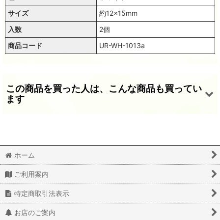
サイズ
約12×15mm
入数
2個
商品コード
UR-WH-1013a
この商品を買った人は、こんな商品も買ってい
ます
ホーム
ご利用案内
ウランビーズ1015 ボヘミアビーズ ホワイト（1個入）【年代物】
ウランビーズ1014 ボヘミアビーズ ホワイト（2個入）【年代物】
ウランビーズ1027 ボヘミアガラス グリーン（2個入）【年代物】
特定商取引法表示
1,320
660
1,320
(税込)
(税込)
(税込)
円
円
円
お店のご案内