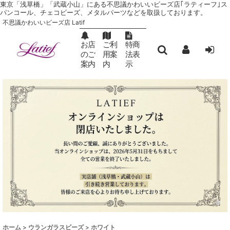
東京「浅草橋」「武蔵小山」にある不思議かわいいビーズ店｢ラティーフ｣ ス
パンコール、チェコビーズ、メタルパーツなどを取扱しております。
不思議かわいいビーズ店 Latif
お店
ご利
特商
のご
用案
法表
案内
内
示
ホーム
>
ウランガラスビーズ
>
ホワイト