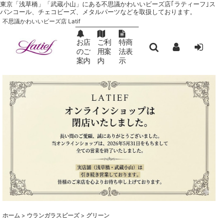
東京「浅草橋」「武蔵小山」にある不思議かわいいビーズ店｢ラティーフ｣ ス
パンコール、チェコビーズ、メタルパーツなどを取扱しております。
不思議かわいいビーズ店 Latif
お店
ご利
特商
のご
用案
法表
案内
内
示
ホーム
>
ウランガラスビーズ
>
グリーン