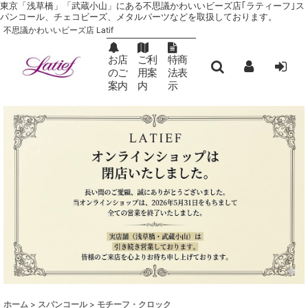
東京「浅草橋」「武蔵小山」にある不思議かわいいビーズ店｢ラティーフ｣ ス
パンコール、チェコビーズ、メタルパーツなどを取扱しております。
不思議かわいいビーズ店 Latif
お店
ご利
特商
のご
用案
法表
案内
内
示
ホーム
>
スパンコール
>
モチーフ・クロック