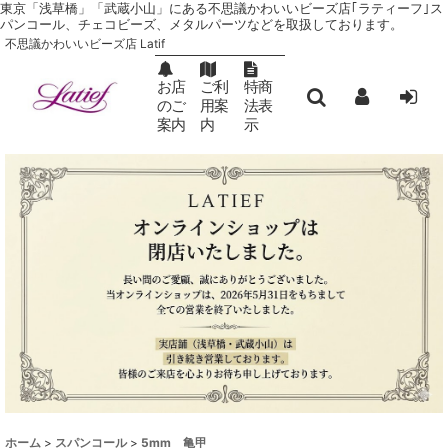
東京「浅草橋」「武蔵小山」にある不思議かわいいビーズ店｢ラティーフ｣ ス
パンコール、チェコビーズ、メタルパーツなどを取扱しております。
不思議かわいいビーズ店 Latif
お店
ご利
特商
のご
用案
法表
案内
内
示
ホーム
>
スパンコール
>
5mm 亀甲