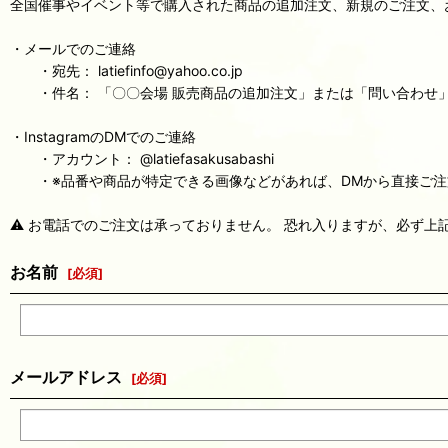
全国催事やイベント等で購入された商品の追加注文、新規のご注文、およ
・メールでのご連絡
・宛先： latiefinfo@yahoo.co.jp
・件名： 「〇〇会場 販売商品の追加注文」または「問い合わせ
・InstagramのDMでのご連絡
・アカウント： @latiefasakusabashi
・※品番や商品が特定できる画像などがあれば、DMから直接ご注
⚠️ お電話でのご注文は承っておりません。 恐れ入りますが、必ず上記
お名前
[
必須
]
メールアドレス
[
必須
]