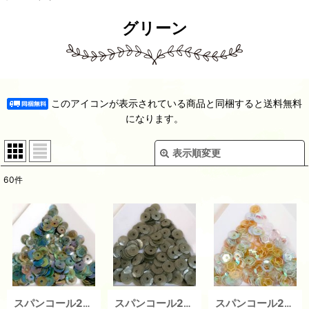
グリーン
このアイコンが表示されている商品と同梱すると送料無料
になります。
表示順変更
閉じる
60
件
在庫あり
並び順
:
絞り込む
スパンコール2158J 亀甲5mm グリーン 1g
スパンコール2157J 亀甲5mm グリーン 1g
スパンコール2156J 亀甲5mm グリーン 1g