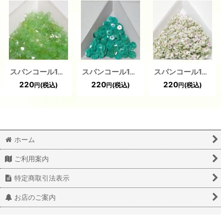
スパンコール1383 亀甲４mm グリーン
スパンコール1335 亀甲6mm グリーン 1g
スパンコール1354 ラウンド3mm グリーン 2g
220
220
220
(税込)
(税込)
(税込)
円
円
円
ホーム
ご利用案内
特定商取引法表示
お店のご案内
© 2020 latief All Rights Reserved.