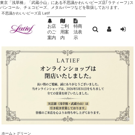
東京「浅草橋」「武蔵小山」にある不思議かわいいビーズ店｢ラティーフ｣ ス
パンコール、チェコビーズ、メタルパーツなどを取扱しております。
不思議かわいいビーズ店 Latif
お店
ご利
特商
のご
用案
法表
案内
内
示
ホーム
>
グリーン