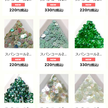
220
330
220
(税込)
(税込)
(税込)
円
円
円
スパンコール2141J 平5mm グリーン（1g）
スパンコール2139J 平5mm グリーン1g
スパンコール2417 プリンセスフラワー5mm グリーン（1g） 5枚花弁
220
220
330
(税込)
(税込)
(税込)
円
円
円