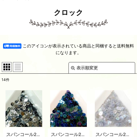
クロック
このアイコンが表示されている商品と同梱すると送料無料
になります。
表示順変更
閉じる
14
件
在庫あり
並び順
:
絞り込む
スパンコール2458 クロック4mm シルバー （1g）
スパンコール2457 クロック4mm ネイビー （1g）
スパンコール2449 クロック4mm パープル（ 1g）