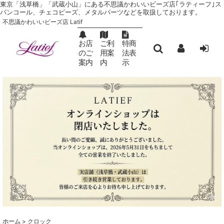
東京「浅草橋」「武蔵小山」にある不思議かわいいビーズ店｢ラティーフ｣ ス
パンコール、チェコビーズ、メタルパーツなどを取扱しております。
不思議かわいいビーズ店 Latif
お店
ご利
特商
のご
用案
法表
案内
内
示
ホーム
>
クロック