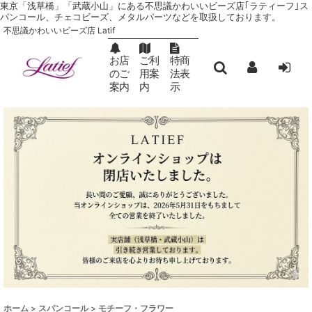
東京「浅草橋」「武蔵小山」にある不思議かわいいビーズ店｢ラティーフ｣ ス
パンコール、チェコビーズ、メタルパーツなどを取扱しております。
不思議かわいいビーズ店 Latif
お店
ご利
特商
のご
用案
法表
案内
内
示
ホーム
>
スパンコール
>
モチーフ・フラワー