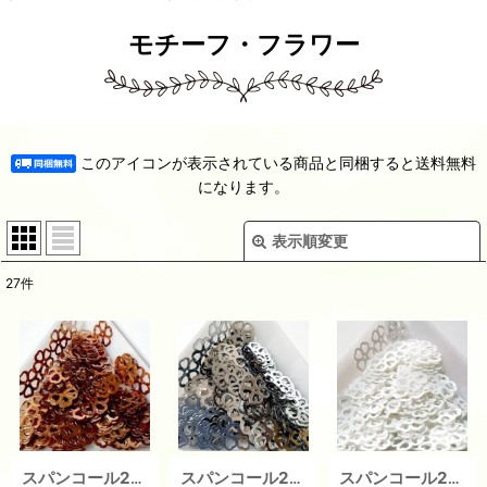
モチーフ・フラワー
このアイコンが表示されている商品と同梱すると送料無料
になります。
表示順変更
閉じる
27
件
在庫あり
並び順
:
絞り込む
スパンコール2426 透かし桜10mm ゴールド（1ｇ）
スパンコール2424 透かし桜10mm シルバー（1ｇ）
スパンコール2423 透かし桜10mm ホワイト（1ｇ）