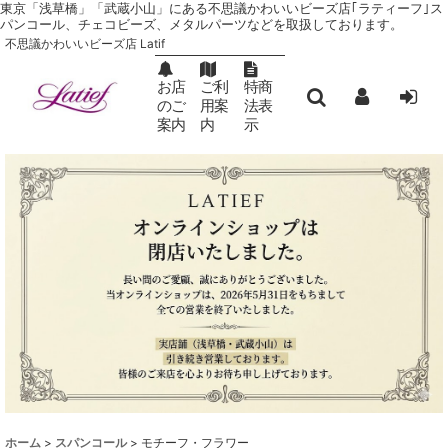
東京「浅草橋」「武蔵小山」にある不思議かわいいビーズ店｢ラティーフ｣ ス
パンコール、チェコビーズ、メタルパーツなどを取扱しております。
不思議かわいいビーズ店 Latif
お店
ご利
特商
のご
用案
法表
案内
内
示
ホーム
>
スパンコール
>
モチーフ・フラワー