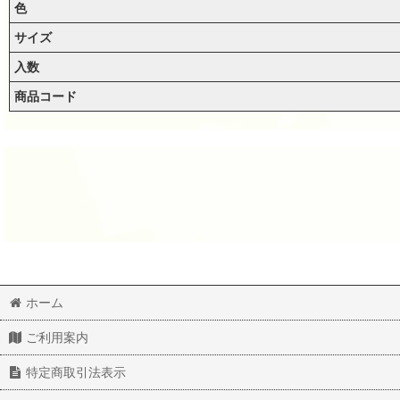
色
サイズ
入数
商品コード
ホーム
ご利用案内
特定商取引法表示
スパンコール2232 プラム6mm ホワイト1g
スパンコール1762 プラム6mm ゴールド1g