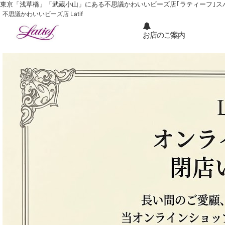
東京「浅草橋」「武蔵小山」にある不思議かわいいビーズ店｢ラティーフ｣ ス
不思議かわいいビーズ店 Latif
お店のご案内